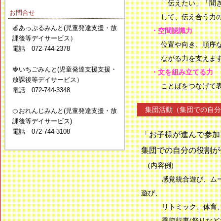
「伝えたい」「聞
お問合せ
して、伝え合う力
🍏あっぷるみんと(児童発達支援・放
・空間認識力
課後等デイサービス）
位置や向き、順序
電話 072-744-2378
ながる力を支えま
🍓いちごみんと(児童発達支援支援・
・文を組み立てる力
放課後等デイサービス）
ことばをつなげて
電話 072-744-3348
集団活動（集団での自分
🍊おれんじみんと(児童発達支援・放
課後等デイサービス)
電話 072-744-3108
「お子様が進んで参加
集団での自分の役割が
(内容例)
感覚統合遊び、ムーブ
遊び、
リトミック、体育、サ
季節行事(祭りな