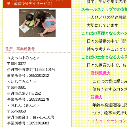
育て、生活や集団の場
援・放課後等デイサービス）
スモールステップでの支
一人ひとりの発達段階
大切にしています
ことばの基礎となる力へ
日々の活動の中で「聞
住所、事業所番号
持ちや考えをことばで
ことばの土台となる力を
＜あっぷるみんと＞
〒664-0022
日々の療育の中で、お
伊丹市中野東1丁目363-101号
・音韻認識力
事業所番号：2853301212
ことばの音に親し
＜いちごみんと＞
〒664-0881
使おうとする力を
伊丹市昆陽3丁目252
・語彙力
事業所番号：2853301279
年齢や発達段階に
＜おれんじみんと＞
〒664-0858
つけ、物事や気持
伊丹市西台１丁目7-15-101号
・コミュニケーション
事業所番号：2853301683