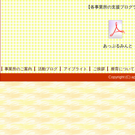
【各事業所の支援プログ
あっぷるみんと 
事業所のご案内
活動ブログ
アイブライト
ご挨拶
療育について
Copyright (C) ap