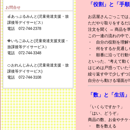
「役割」と「手順
お問合せ
🍏あっぷるみんと(児童発達支援・放
お店屋さんごっこでは
課後等デイサービス）
ただやり取りをするだ
電話 072-744-2378
注文を聞く → 商品を準
この一連の流れの中で
🍓いちごみんと(児童発達支援支援・
・ 自分の役割を理解
放課後等デイサービス）
・ 何をするか見通し
電話 072-744-3348
・ 順番に沿って行動
といった、“考えて動
🍊おれんじみんと(児童発達支援・放
はじめは戸惑っていた
課後等デイサービス)
繰り返す中で少しずつ
電話 072-744-3108
自分から動ける場面が
「数」と「生活」
「いくらですか？」
「はい、どうぞ」
商品の数、お金やチケ
・ 数を数える