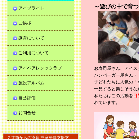
～遊びの中で育つ
アイブライト
ご挨拶
療育について
ご利用について
アイペアレンツクラブ
お寿司屋さん、アイス
ハンバーガー屋さん・
子どもたちに人気の「
施設アルバム
一見すると楽しそうな
私たちはこの活動を
目
自己評価
れています。
お問合せ
２才前からの療育(児童発達支援支