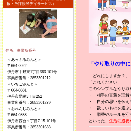
援・放課後等デイサービス）
住所、事業所番号
＜あっぷるみんと＞
「やり取りの中に
〒664-0022
伊丹市中野東1丁目363-101号
「どれにしますか？」
事業所番号：2853301212
「これください」
＜いちごみんと＞
このシンプルなやり取
〒664-0881
・ 相手の言葉を理解
伊丹市昆陽3丁目252
・ 自分の思いを伝え
事業所番号：2853301279
・ 欲しいものを選ぶ
＜おれんじみんと＞
・ 順番やルールを守
〒664-0858
といった、
生活に必要
伊丹市西台１丁目7-15-101号
事業所番号：2853301683