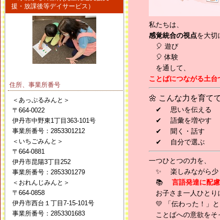
援・放課後等デイサービス）
私たちは、
感覚統合の視点
を大切
🎈 遊び
🎈 体験
を通して、
ことばにつながる土台
住所、事業所番号
🌼 こんな力を育て
＜あっぷるみんと＞
✔ 思いを伝える
〒664-0022
✔ 語彙を増やす
伊丹市中野東1丁目363-101号
事業所番号：2853301212
✔ 聞く・話す
＜いちごみんと＞
✔ 自分で選ぶ
〒664-0881
一つひとつの力を、
伊丹市昆陽3丁目252
✨ 楽しみながら少し
事業所番号：2853301279
📚
言語発達に配慮
＜おれんじみんと＞
〒664-0858
お子さま一人ひとり
伊丹市西台１丁目7-15-101号
💛 「伝わった！」
事業所番号：2853301683
ことばへの意欲をそ