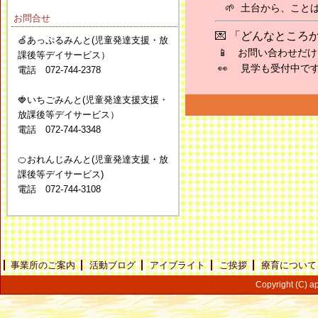
🌱 土台から、こと
お問合せ
💌 「どんなとこ
🍏あっぷるみんと(児童発達支援・放
📱 お問い合わせだ
課後等デイサービス）
👀 見学も受付中
電話 072-744-2378
🍓いちごみんと(児童発達支援支援・
放課後等デイサービス）
電話 072-744-3348
🍊おれんじみんと(児童発達支援・放
課後等デイサービス)
電話 072-744-3108
事業所のご案内
活動ブログ
アイブライト
ご挨拶
療育について
Copyright (C) ap