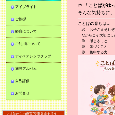
🌱
「ことばがゆ
アイブライト
そんな気持ちに、
ご挨拶
ことばの育ちは…
👶 お子さまそれぞ
療育について
だからこそ大切にし
🟡 感じること
ご利用について
🟡 気づくこと
🟡 集中する力
アイペアレンツクラブ
施設アルバム
自己評価
お問合せ
２才前からの療育(児童発達支援支