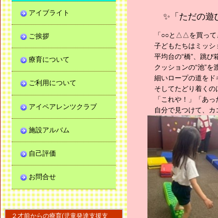
アイブライト
✨「ただの遊
「○○と△△を買って
ご挨拶
子どもたちはミッシ
平均台の“橋”、跳び箱
療育について
クッションの“池”を
細いロープの道をド
ご利用について
そしてたどり着くのは
「これや！」「あっ
アイペアレンツクラブ
自分で見つけて、カ
施設アルバム
自己評価
お問合せ
２才前からの療育(児童発達支援支