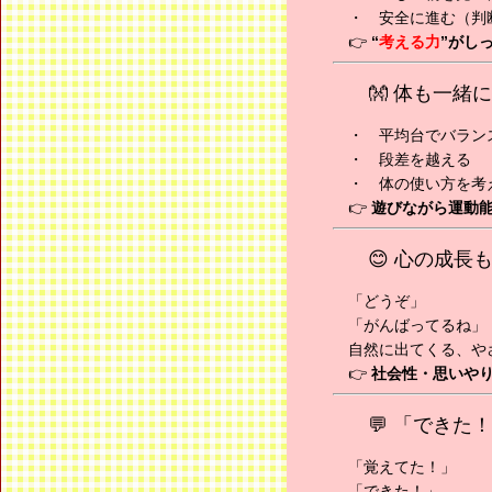
・ 安全に進む（判
👉
“
考える力
”がし
👐 体も一緒
・ 平均台でバラン
・ 段差を越える
・ 体の使い方を考
👉
遊びながら運動
😊 心の成長
「どうぞ」
「がんばってるね」
自然に出てくる、や
👉
社会性・思いや
💬 「でき
「覚えてた！」
「できた！」