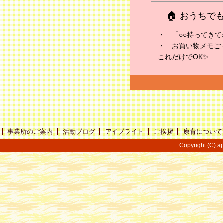
🏠 おうち
・ 「○○持ってきて
・ お買い物メモご
これだけでOK✨
事業所のご案内
活動ブログ
アイブライト
ご挨拶
療育について
Copyright (C) ap