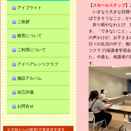
【
スモールステップ
】
アイブライト
いきなり大きな目標を
ばできそうなこと」か
ご挨拶
折り紙やなわとび、音
き、「できないこと」
療育について
の声かけが、お子さま
日々の生活の中で、無
ご利用について
ツクラブ(保護者学習
た。今後も、保護者の
す。
アイペアレンツクラブ
施設アルバム
自己評価
お問合せ
２才前からの療育(児童発達支援支