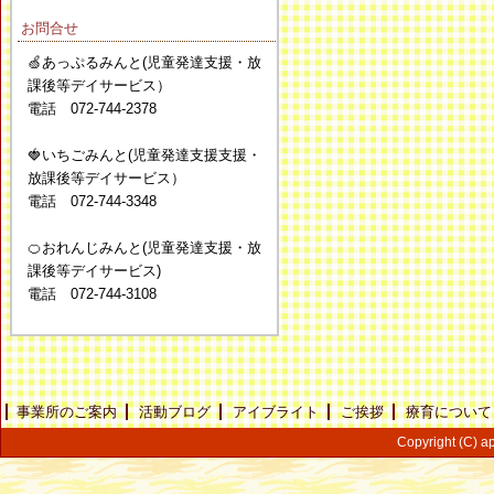
お問合せ
🍏あっぷるみんと(児童発達支援・放
課後等デイサービス）
電話 072-744-2378
🍓いちごみんと(児童発達支援支援・
放課後等デイサービス）
電話 072-744-3348
🍊おれんじみんと(児童発達支援・放
課後等デイサービス)
電話 072-744-3108
事業所のご案内
活動ブログ
アイブライト
ご挨拶
療育について
Copyright (C) ap