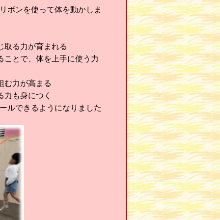
リボンを使って体を動かしま
じ取る力が育まれる
ることで、体を上手に使う力
組む力が高まる
る力も身につく
ールできる
ようになりました