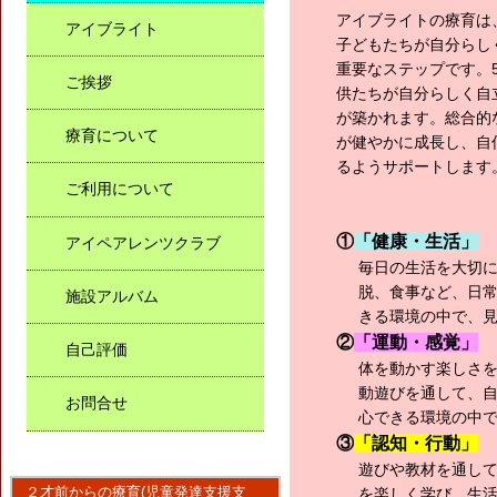
アイブライトの療育は
アイブライト
子ど
も
たちが自分らし
重要なステップです。
ご挨拶
供たちが自分らしく自
が築かれます。総合的
療育について
が健やかに成長し、自
るようサポートします
ご利用について
①
「健康・生活」
アイペアレンツクラブ
毎日の生活を大切
脱、食事など、日
施設アルバム
きる環境の中で、
②
「運動・感覚」
自己評価
体を動かす楽しさ
動遊びを通して、
お問合せ
心できる環境の中
③
「認知・行動」
遊びや教材を通し
２才前からの療育(児童発達支援支
を楽しく学び、生