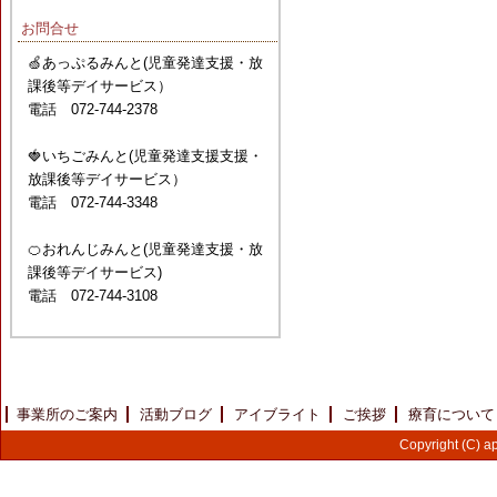
お問合せ
🍏あっぷるみんと(児童発達支援・放
課後等デイサービス）
電話 072-744-2378
🍓いちごみんと(児童発達支援支援・
放課後等デイサービス）
電話 072-744-3348
🍊おれんじみんと(児童発達支援・放
課後等デイサービス)
電話 072-744-3108
事業所のご案内
活動ブログ
アイブライト
ご挨拶
療育について
Copyright (C) ap