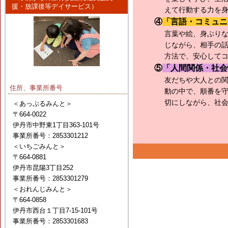
援・放課後等デイサービス）
えて行動する力を
④
「言語・コミュニ
言葉や絵、身ぶり
じながら、相手の
方法で、安心して
⑤
「人間関係・社会
友だちや大人との
住所、事業所番号
動の中で、順番を
切にしながら、社
＜あっぷるみんと＞
〒664-0022
伊丹市中野東1丁目363-101号
事業所番号：2853301212
＜いちごみんと＞
〒664-0881
伊丹市昆陽3丁目252
事業所番号：2853301279
＜おれんじみんと＞
〒664-0858
伊丹市西台１丁目7-15-101号
事業所番号：2853301683