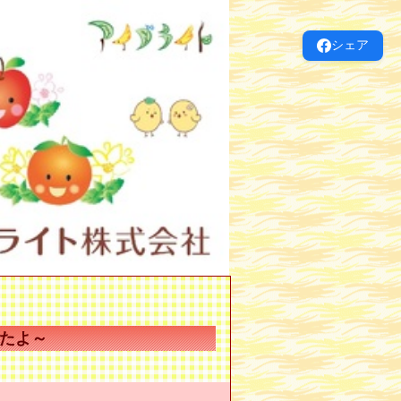
シェア
たよ～