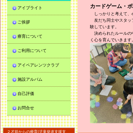
カードゲーム・ボ
アイブライト
しっかりと考えて、心
友だち同士やスタッフ
ご挨拶
験しています。
決められたルールの中
療育について
く心を育んでいきます
ご利用について
アイペアレンツクラブ
施設アルバム
自己評価
お問合せ
２才前からの療育(児童発達支援支