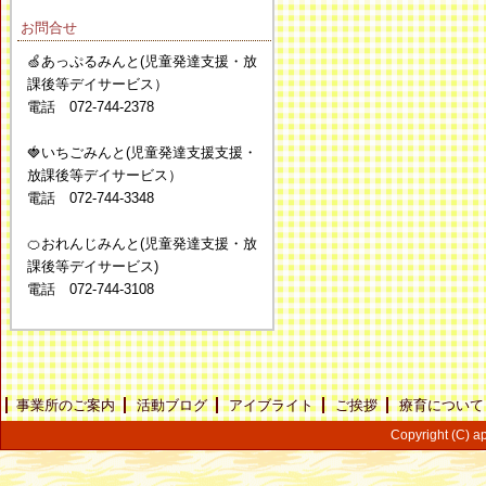
お問合せ
🍏あっぷるみんと(児童発達支援・放
課後等デイサービス）
電話 072-744-2378
🍓いちごみんと(児童発達支援支援・
放課後等デイサービス）
電話 072-744-3348
🍊おれんじみんと(児童発達支援・放
課後等デイサービス)
電話 072-744-3108
事業所のご案内
活動ブログ
アイブライト
ご挨拶
療育について
Copyright (C) ap