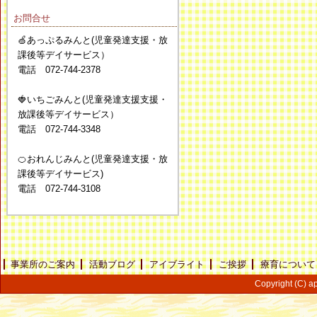
お問合せ
🍏あっぷるみんと(児童発達支援・放
課後等デイサービス）
電話 072-744-2378
🍓いちごみんと(児童発達支援支援・
放課後等デイサービス）
電話 072-744-3348
🍊おれんじみんと(児童発達支援・放
課後等デイサービス)
電話 072-744-3108
事業所のご案内
活動ブログ
アイブライト
ご挨拶
療育について
Copyright (C) ap