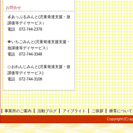
お問合せ
🍏あっぷるみんと(児童発達支援・放
課後等デイサービス）
電話 072-744-2378
🍓いちごみんと(児童発達支援支援・
放課後等デイサービス）
電話 072-744-3348
🍊おれんじみんと(児童発達支援・放
課後等デイサービス)
電話 072-744-3108
事業所のご案内
活動ブログ
アイブライト
ご挨拶
療育について
Copyright (C) ap