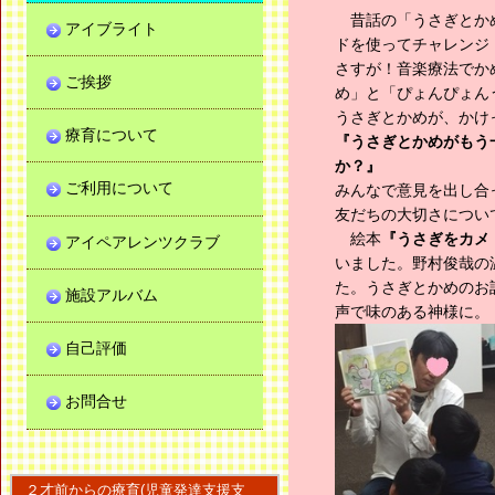
昔話の「うさぎとかめ
アイブライト
ドを使ってチャレンジ
さすが！音楽療法でか
ご挨拶
め」と「ぴょんぴょん
うさぎとかめが、かけ
療育について
『うさぎとかめがもう
か？』
ご利用について
みんなで意見を出し合
友だちの大切さについ
絵本
『うさぎをカメ
アイペアレンツクラブ
いました。野村俊哉の
た。うさぎとかめのお
施設アルバム
声で味のある神様に。
自己評価
お問合せ
２才前からの療育(児童発達支援支