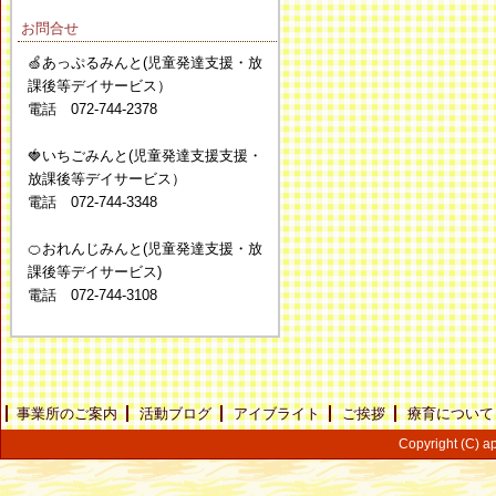
お問合せ
🍏あっぷるみんと(児童発達支援・放
課後等デイサービス）
電話 072-744-2378
🍓いちごみんと(児童発達支援支援・
放課後等デイサービス）
電話 072-744-3348
🍊おれんじみんと(児童発達支援・放
課後等デイサービス)
電話 072-744-3108
事業所のご案内
活動ブログ
アイブライト
ご挨拶
療育について
Copyright (C) ap