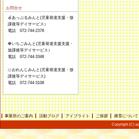
お問合せ
🍏あっぷるみんと(児童発達支援・放
課後等デイサービス）
電話 072-744-2378
🍓いちごみんと(児童発達支援支援・
放課後等デイサービス）
電話 072-744-3348
🍊おれんじみんと(児童発達支援・放
課後等デイサービス)
電話 072-744-3108
事業所のご案内
活動ブログ
アイブライト
ご挨拶
療育について
Copyright (C) ap