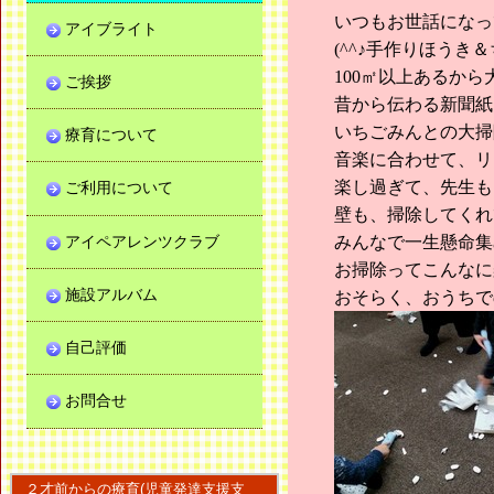
いつもお世話になっ
アイブライト
(^^♪手作りほうき
100㎡以上あるか
ご挨拶
昔から伝わる新聞紙
いちごみんとの大掃
療育について
音楽に合わせて、リ
楽し過ぎて、先生も
ご利用について
壁も、掃除してくれ
アイペアレンツクラブ
みんなで一生懸命集
お掃除ってこんなに
施設アルバム
おそらく、おうちで
自己評価
お問合せ
２才前からの療育(児童発達支援支