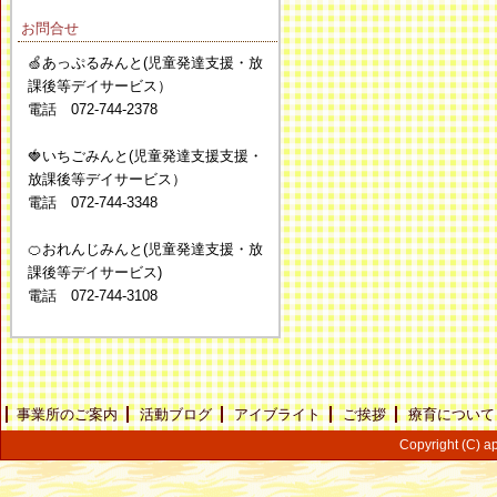
お問合せ
🍏あっぷるみんと(児童発達支援・放
課後等デイサービス）
電話 072-744-2378
🍓いちごみんと(児童発達支援支援・
放課後等デイサービス）
電話 072-744-3348
🍊おれんじみんと(児童発達支援・放
課後等デイサービス)
電話 072-744-3108
事業所のご案内
活動ブログ
アイブライト
ご挨拶
療育について
Copyright (C) ap