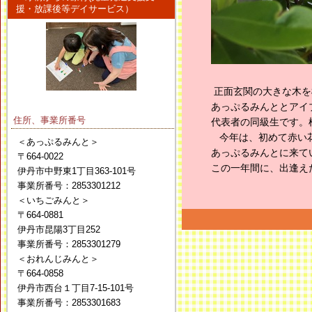
援・放課後等デイサービス）
正面玄関の大きな木を
あっぷるみんととアイ
住所、事業所番号
代表者の同級生です。
今年は、初めて赤い
＜あっぷるみんと＞
あっぷるみんとに来て
〒664-0022
この一年間に、出逢え
伊丹市中野東1丁目363-101号
事業所番号：2853301212
＜いちごみんと＞
〒664-0881
伊丹市昆陽3丁目252
事業所番号：2853301279
＜おれんじみんと＞
〒664-0858
伊丹市西台１丁目7-15-101号
事業所番号：2853301683