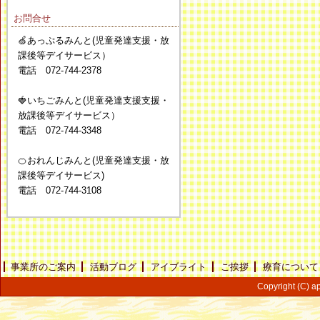
お問合せ
🍏あっぷるみんと(児童発達支援・放
課後等デイサービス）
電話 072-744-2378
🍓いちごみんと(児童発達支援支援・
放課後等デイサービス）
電話 072-744-3348
🍊おれんじみんと(児童発達支援・放
課後等デイサービス)
電話 072-744-3108
事業所のご案内
活動ブログ
アイブライト
ご挨拶
療育について
Copyright (C) ap