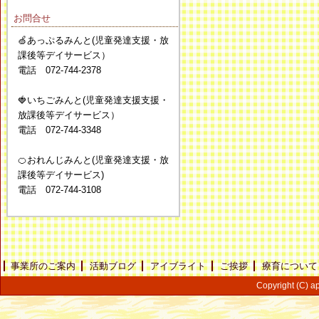
お問合せ
🍏あっぷるみんと(児童発達支援・放
課後等デイサービス）
電話 072-744-2378
🍓いちごみんと(児童発達支援支援・
放課後等デイサービス）
電話 072-744-3348
🍊おれんじみんと(児童発達支援・放
課後等デイサービス)
電話 072-744-3108
事業所のご案内
活動ブログ
アイブライト
ご挨拶
療育について
Copyright (C) ap