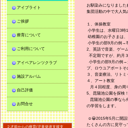
お馴染みになりました
アイブライト
集団活動の中で大人気
ご挨拶
１、体操教室
小学生は、水曜日3時1
療育について
幼稚園のお子さまは、
小学生の部9月の例→
ご利用について
2、英語で音楽、ゲー
不定期ですが、約月
小学生の部9月の例→
アイペアレンツクラブ
プ、ロウユアボートそ
３、音楽療法、リトミ
施設アルバム
４、アート教室
月４回程度、身の周り
自己評価
5、昆陽池公園を探検
昆陽池公園の事なら何
お問合せ
の学習をします。
☺️😀2015年5月
たくさんの方に見守っ
２才前からの療育(児童発達支援支