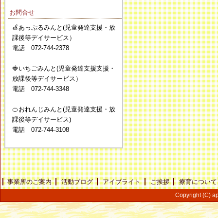
お問合せ
🍏あっぷるみんと(児童発達支援・放
課後等デイサービス）
電話 072-744-2378
🍓いちごみんと(児童発達支援支援・
放課後等デイサービス）
電話 072-744-3348
🍊おれんじみんと(児童発達支援・放
課後等デイサービス)
電話 072-744-3108
事業所のご案内
活動ブログ
アイブライト
ご挨拶
療育について
Copyright (C) ap