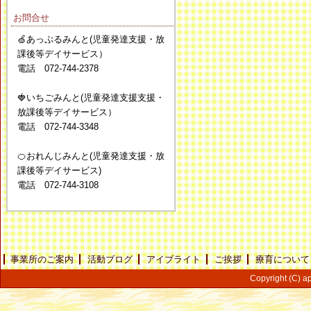
お問合せ
🍏あっぷるみんと(児童発達支援・放
課後等デイサービス）
電話 072-744-2378
🍓いちごみんと(児童発達支援支援・
放課後等デイサービス）
電話 072-744-3348
🍊おれんじみんと(児童発達支援・放
課後等デイサービス)
電話 072-744-3108
事業所のご案内
活動ブログ
アイブライト
ご挨拶
療育について
Copyright (C) ap