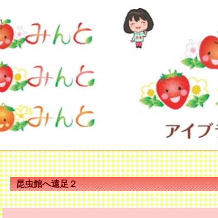
昆虫館へ遠足２