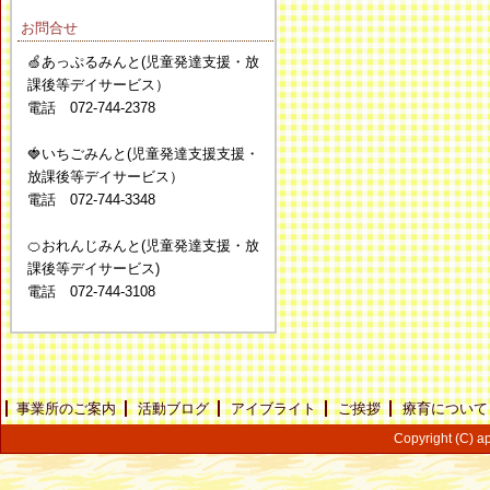
お問合せ
🍏あっぷるみんと(児童発達支援・放
課後等デイサービス）
電話 072-744-2378
🍓いちごみんと(児童発達支援支援・
放課後等デイサービス）
電話 072-744-3348
🍊おれんじみんと(児童発達支援・放
課後等デイサービス)
電話 072-744-3108
事業所のご案内
活動ブログ
アイブライト
ご挨拶
療育について
Copyright (C) ap