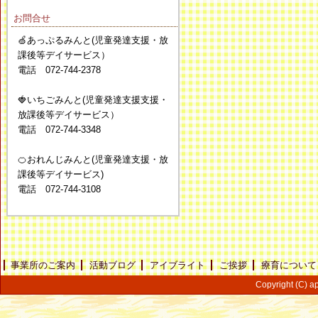
お問合せ
🍏あっぷるみんと(児童発達支援・放
課後等デイサービス）
電話 072-744-2378
🍓いちごみんと(児童発達支援支援・
放課後等デイサービス）
電話 072-744-3348
🍊おれんじみんと(児童発達支援・放
課後等デイサービス)
電話 072-744-3108
事業所のご案内
活動ブログ
アイブライト
ご挨拶
療育について
Copyright (C) ap