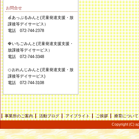
お問合せ
🍏あっぷるみんと(児童発達支援・放
課後等デイサービス）
電話 072-744-2378
🍓いちごみんと(児童発達支援支援・
放課後等デイサービス）
電話 072-744-3348
🍊おれんじみんと(児童発達支援・放
課後等デイサービス)
電話 072-744-3108
事業所のご案内
活動ブログ
アイブライト
ご挨拶
療育について
Copyright (C) ap