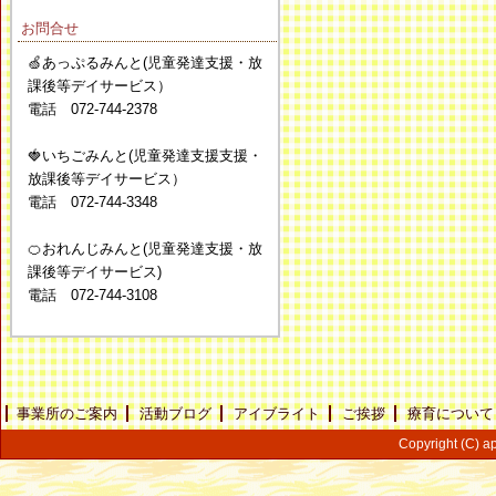
お問合せ
🍏あっぷるみんと(児童発達支援・放
課後等デイサービス）
電話 072-744-2378
🍓いちごみんと(児童発達支援支援・
放課後等デイサービス）
電話 072-744-3348
🍊おれんじみんと(児童発達支援・放
課後等デイサービス)
電話 072-744-3108
事業所のご案内
活動ブログ
アイブライト
ご挨拶
療育について
Copyright (C) ap