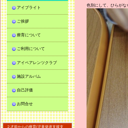
色別にして、ひらがな
アイブライト
ご挨拶
療育について
ご利用について
アイペアレンツクラブ
施設アルバム
自己評価
お問合せ
２才前からの療育(児童発達支援支