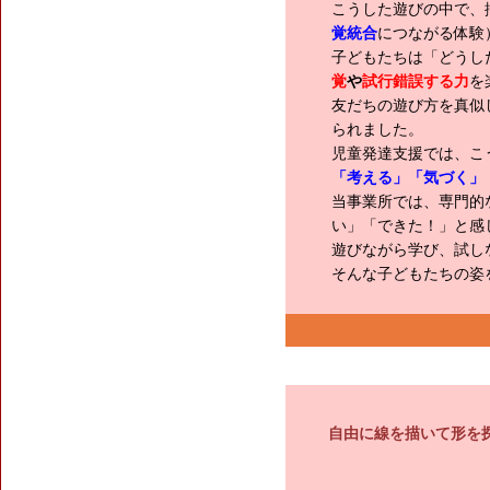
こうした遊びの中で、
覚統合
につながる体験
子どもたちは「どうし
覚
や
試行錯誤する力
を
友だちの遊び方を真似
られました。
児童発達支援では、こ
「考える」「気づく」
当事業所では、専門的
い」「できた！」と感
遊びながら学び、試し
そんな子どもたちの姿
自由に線を描いて形を