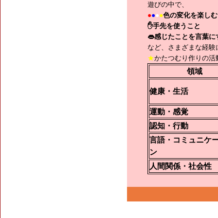
遊びの中で、
●
●
●
●
色の変化を楽しむ
✋手先を使うこと
👄感じたことを言葉に
など、さまざまな経験
★
かたつむり作りの活
領域
健康・生活
運動・感覚
認知・行動
言語・コミュニケ
ン
人間関係・社会性