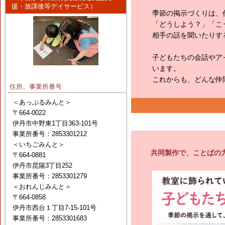
援・放課後等デイサービス）
季節の掲示づくりは、
「どうしよう？」「こ
相手の話を聞いたりす
子どもたちの会話やア
います。
これからも、どんな仲
住所、事業所番号
＜あっぷるみんと＞
〒664-0022
伊丹市中野東1丁目363-101号
事業所番号：2853301212
＜いちごみんと＞
共同製作で、ことばの
〒664-0881
伊丹市昆陽3丁目252
事業所番号：2853301279
＜おれんじみんと＞
〒664-0858
伊丹市西台１丁目7-15-101号
事業所番号：2853301683