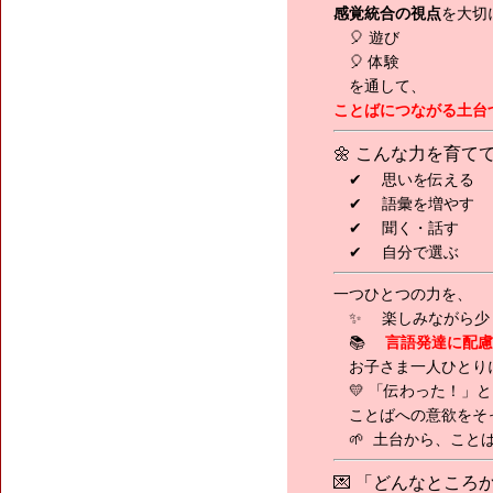
感覚統合の視点
を大切
🎈 遊び
🎈 体験
を通して、
ことばにつながる土台
🌼 こんな力を育て
✔ 思いを伝える
✔ 語彙を増やす
✔ 聞く・話す
✔ 自分で選ぶ
一つひとつの力を、
✨ 楽しみながら少し
📚
言語発達に配慮
お子さま一人ひとり
💛 「伝わった！」
ことばへの意欲をそ
🌱 土台から、こと
💌 「どんなとこ