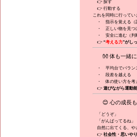
👉 探す
👉 行動する
これを同時に行ってい
・ 指示を覚える（
・ 正しい物を見つ
・ 安全に進む（判
👉
“
考える力
”がし
👐 体も一緒
・ 平均台でバラン
・ 段差を越える
・ 体の使い方を考
👉
遊びながら運動
😊 心の成長
「どうぞ」
「がんばってるね」
自然に出てくる、や
👉
社会性・思いや