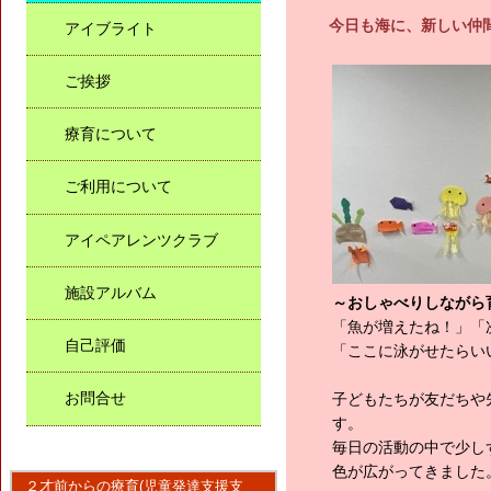
今日も海に、新しい仲
アイブライト
ご挨拶
療育について
ご利用について
アイペアレンツクラブ
施設アルバム
～おしゃべりしながら
「魚が増えたね！」「
自己評価
「ここに泳がせたらい
お問合せ
子どもたちが友だちや
す。
毎日の活動の中で少し
色が広がってきました
２才前からの療育(児童発達支援支