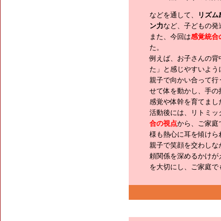
などを通して、
リズム
ン力
など、子どもの発
また、今回は
感覚統合
た。
例えば、お子さんの背
た」と感じやすいよう
親子で向かい合って行
せて体を動かし、手の
感覚や体幹を育てまし
活動後には、リトミッ
合の視点
から、ご家庭
様も熱心に耳を傾けら
親子で笑顔を交わしな
頼関係を深めるかけが
を大切にし、ご家庭で