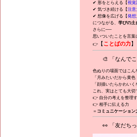
✔ 形をとらえる【
視覚
✔ 気づき続ける【
注意
✔ 想像を広げる【
発想
につながる、
学びの土
さらに──
思いついたことを言葉
【
ことばの力
】
👉
🎨 「なん
色ぬりの場面ではこん
「月みたいだから黄色
「顔描いたらかわいく
これ、実はとても大切
👉 自分の考えを整理
👉 相手に伝える力
＝
コミュニケーション
👀 「友だ