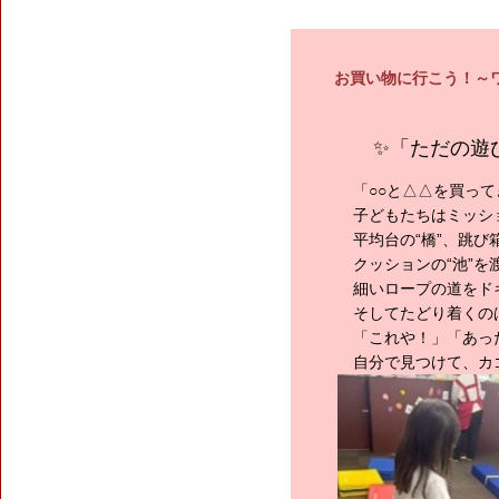
お買い物に行こう！～
✨「ただの遊
「○○と△△を買って
子どもたちはミッシ
平均台の“橋”、跳び箱
クッションの“池”を
細いロープの道をド
そしてたどり着くのは
「これや！」「あっ
自分で見つけて、カ