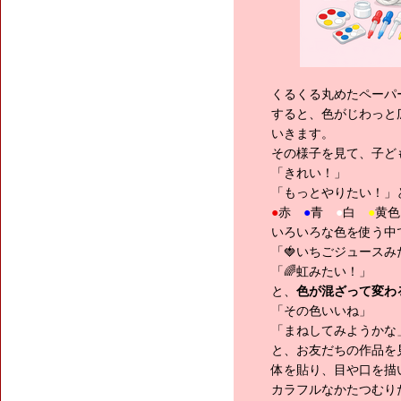
くるくる丸めたペーパ
すると、色がじわっと
いきます。
その様子を見て、子ど
「きれい！」
「もっとやりたい！」
●
赤
●
青
●
白
●
黄色
いろいろな色を使う中
「🍓いちごジュースみ
「🌈虹みたい！」
と、
色が混ざって変わ
「その色いいね」
「まねしてみようかな
と、お友だちの作品を
体を貼り、目や口を描
カラフルなかたつむり